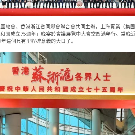
江蘇社團總會、香港浙江省同鄉會聯合會共同主辦，上海實業（集
和國成立75週年」晚宴於會議展覽中大會堂圓滿舉行。當晚近
週年這個具有里程碑意義的大日子。