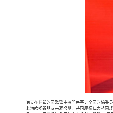
晚宴在莊嚴的國歌聲中拉開序幕，全國政協委
上海籍鄉親朋友共襄盛舉，共同慶祝偉大祖國成