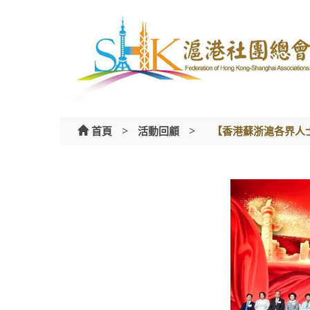
Skip
to
content
>
>
首頁
活動回顧
【香港蘇浙滬各界人