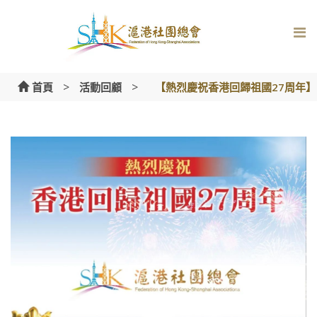
Skip
to
content
>
>
首頁
活動回顧
【熱烈慶祝香港回歸祖國27周年】