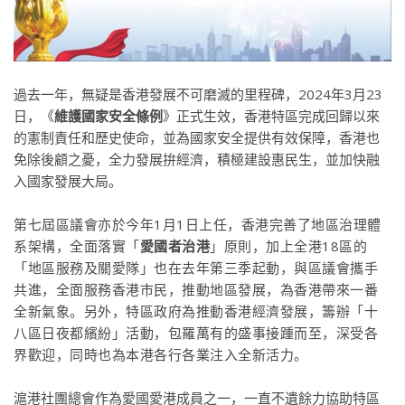
過去一年，無疑是香港發展不可磨滅的里程碑，2024年3月23
日，《
維護國家安全條例
》正式生效，香港特區完成回歸以來
的憲制責任和歷史使命，並為國家安全提供有效保障，香港也
免除後顧之憂，全力發展拚經濟，積極建設惠民生，並加快融
入國家發展大局。
第七屆區議會亦於今年1月1日上任，香港完善了地區治理體
系架構，全面落實「
愛國者治港
」原則，加上全港18區的
「地區服務及關愛隊」也在去年第三季起動，與區議會攜手
共進，全面服務香港市民，推動地區發展，為香港帶來一番
全新氣象。另外，特區政府為推動香港經濟發展，籌辦「十
八區日夜都繽紛」活動，包羅萬有的盛事接踵而至，深受各
界歡迎，同時也為本港各行各業注入全新活力。
滬港社團總會作為愛國愛港成員之一，一直不遺餘力協助特區