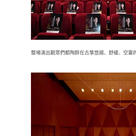
整場演出觀眾們都陶醉在古箏悠揚、舒緩、空靈