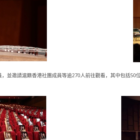
，並邀請滬籍香港社團成員等逾270人前往觀看，其中包括50