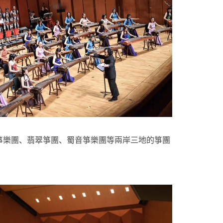
箏樂團、翡翠箏團、蜀音箏樂團等兩岸三地的箏團