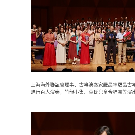
上海海外聯誼會理事、古箏演奏家羅晶率羅晶古
進行百人演奏，竹韻小集、葉氏兒童合唱團等演