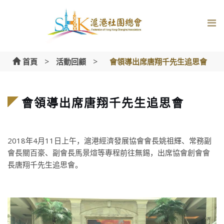
Skip
to
content
>
>
首頁
活動回顧
會領導出席唐翔千先生追思會
會領導出席唐翔千先生追思會
2018年4月11日上午，滬港經濟發展協會會長姚祖輝、常務副
會長關百豪、副會長馬景煊等專程前往無錫，出席協會創會會
長唐翔千先生追思會。