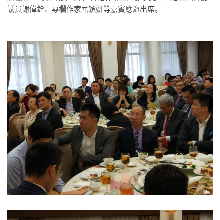
議員謝偉銓、專欄作家屈穎妍等嘉賓應邀出席。