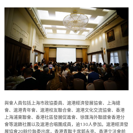
與會人員包括上海市政協委員、滬港經濟發展協會、上海總
會、滬港青年會、滬港校友聯合會、滬港文化交流協會、香港
上海浦東聯會、香港社區發展促進會、徐匯海外聯誼會香港分
會等滬籍社團以及滬港合唱團成員，逾130人參加。滬港經濟發
展協會20餘位執委出席，香港青聯主席郭永亮、香港立法會前