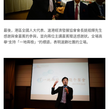
最後，港區全國人大代表、滬港經濟發展協會會長姚祖輝先生
感謝與會嘉賓的參與，並向兩位主講嘉賓贈送感謝狀。全場高
舉“支持「一地兩檢」”的標語，表明滬籍社團的立場。