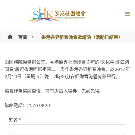
Skip
to
content
>
首頁
香港各界新春晚會邀請函（活動已結束）
由國務院僑務辦公室、香港僑界社團聯會主辦的“文化中國 四海
同春”慶祝香港回歸祖國二十周年香港各界新春晚會，於2017年
2月10日（星期五）晚上7時30分在紅磡香港體育館舉行。
協會作為協辦單位，持有少量入場券，先到先得。
聯絡電話：2570 0820
姓名
*