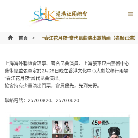
Skip
to
content
>
首頁
“春江花月夜”當代昆曲演出邀請函（名額已滿
上海海外聯誼會理事、著名昆曲演員、上海張軍昆曲藝術中心
藝術總監張軍定於2月28日晚在香港文化中心大劇院舉行兩場
“春江花月夜”當代昆曲演出。
協會持有少量演出門票，會員優先，先到先得。
聯絡電話：2570 0820、2570 0620