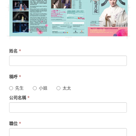
姓名
*
稱呼
*
先生
小姐
太太
公司名稱
*
職位
*