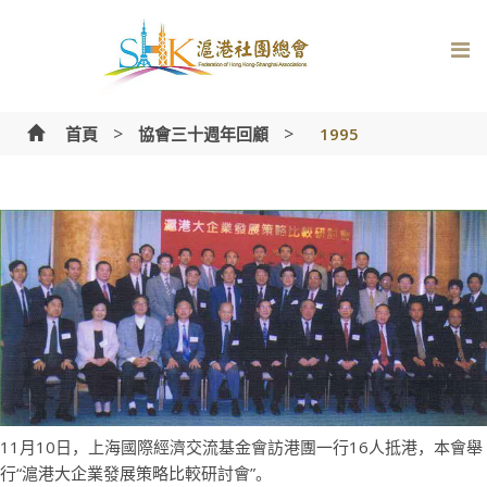
Skip
to
content
>
>
首頁
協會三十週年回顧
1995
11月10日，上海國際經濟交流基金會訪港團一行16人抵港，本會舉
行“滬港大企業發展策略比較研討會”。