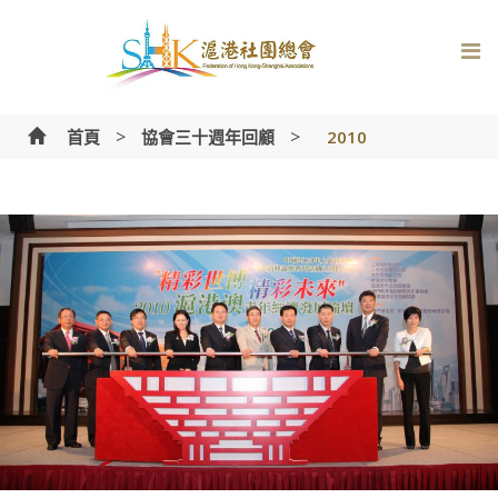
Skip
to
content
>
>
首頁
協會三十週年回顧
2010