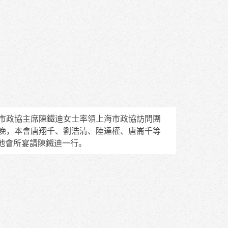
海市政協主席陳鐵迪女士率領上海市政協訪問團
日晚，本會唐翔千、劉浩清、陸達權、唐崙千等
地會所宴請陳鐵迪一行。