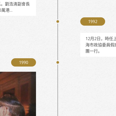
區。劉浩清副會長
0萬港…
1992
12月2日，時
海市政協委員假
團一行。
1990