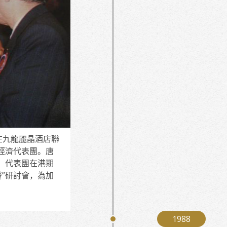
在九龍麗晶酒店聯
經濟代表團。唐
。代表團在港期
發”研討會，為加
1988