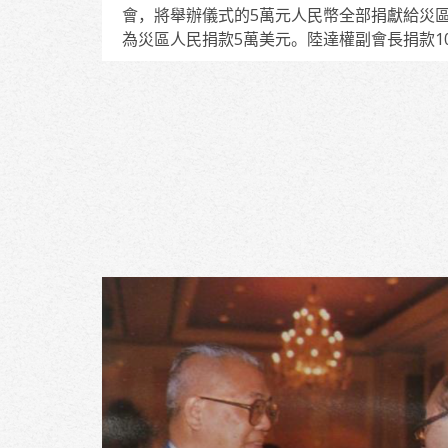
會，將舉辦儀式的5萬元人民幣全部捐獻給災
為災區人民捐款5萬美元。陸達權副會長捐款1