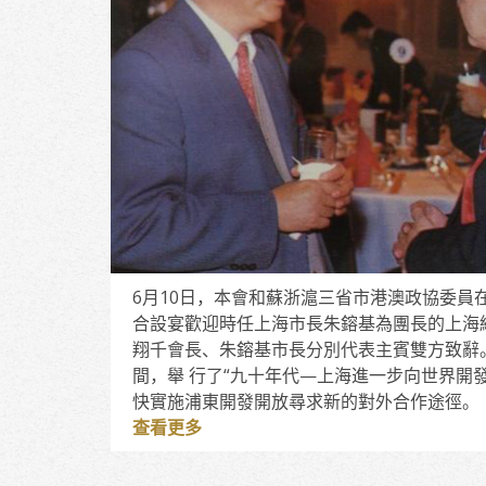
6月10日，本會和蘇浙滬三省市港澳政協委員
合設宴歡迎時任上海市長朱鎔基為團長的上海
翔千會長、朱鎔基市長分別代表主賓雙方致辭
間，舉 行了“九十年代—上海進一步向世界開
快實施浦東開發開放尋求新的對外合作途徑。
查看更多