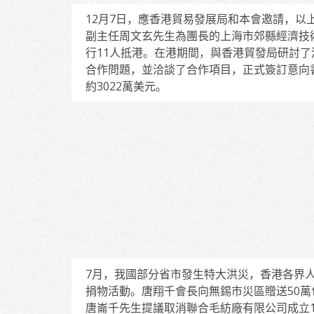
12月7日，應香港貿易發展局和本會邀請，以
副主任周文玄先生為團長的上海市郊縣經濟技
行11人抵港。在港期間，與香港貿發局研討了
合作問題，並洽談了合作項目，正式簽訂意向
約3022萬美元。
7月，我國部分省市發生特大洪災，香港各界
捐物活動。唐翔千會長向無錫市災區贈送50萬
唐崙千先生提議取消聯合毛紡廠有限公司成立1