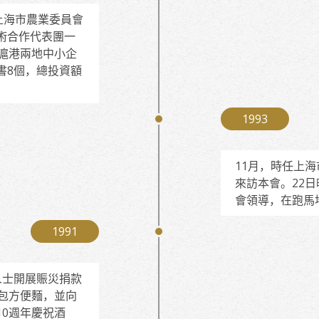
上海市農業委員會
術合作代表團一
滬港兩地中小企
書8個，總投資額
1993
11月，時任上
來訪本會。22
會領導，在跑馬
1991
人士開展賑災捐款
包方便麵，並向
0週年慶祝酒